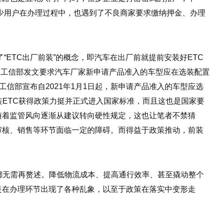
不少用户在办理过程中，也遇到了不良商家要求缴纳押金、办理
了“ETC出厂前装”的概念，即汽车在出厂前就提前安装好ETC
月，工信部发文要求汽车厂家新申请产品准入的车型应在选装配置
工信部宣布⾃2021年1⽉1⽇起，新申请产品准⼊的⻋型应选
装ETC获得政策力挺并正式进入国家标准，而且这也是国家要
随着监管风向逐渐从建议转向硬性规定，这也让笔者不禁猜
审核、销售等环节面临一定的障碍。而得益于政策推动，前装
都无需再赘述。降低物流成本、提高通行效率、甚至撬动整个
是在办理环节出现了各种乱象，以至于政策在落实中变形走