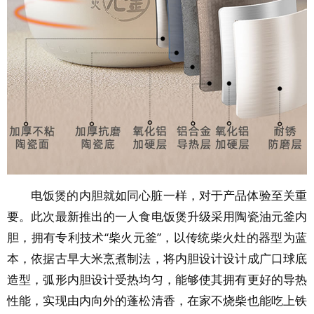
电饭煲的内胆就如同心脏一样，对于产品体验至关重
要。此次最新推出的一人食电饭煲升级采用陶瓷油元釜内
胆，拥有专利技术“柴火元釜”，以传统柴火灶的器型为蓝
本，依据古早大米烹煮制法，将内胆设计设计成广口球底
造型，弧形内胆设计受热均匀，能够使其拥有更好的导热
性能，实现由内向外的蓬松清香，在家不烧柴也能吃上铁