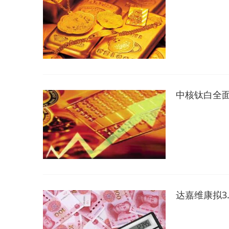
中核钛白全
达嘉维康拟3